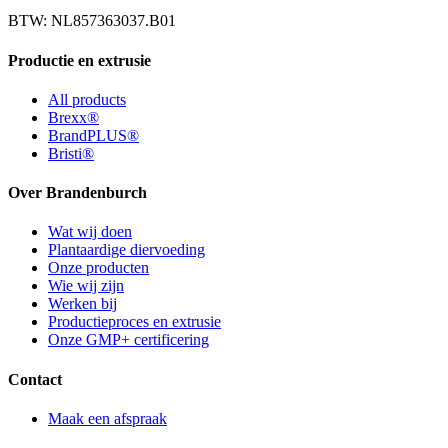
BTW:
NL857363037.B01
Productie en extrusie
All products
Brexx®
BrandPLUS®
Bristi®
Over Brandenburch
Wat wij doen
Plantaardige diervoeding
Onze producten
Wie wij zijn
Werken bij
Productieproces en extrusie
Onze GMP+ certificering
Contact
Maak een afspraak